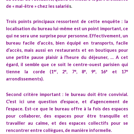
de « mal-être » chez les salarié
s.
Trois points principaux ressortent de cette enquête : la
localisation
du bureau lui-même e
st un point important, ce
qui ne sera une surprise pour personne. Effectivement, un
bureau facile d’accès, bien équipé en transports, facile
d’accès, mais aussi en restaurants et en boutiques pour
une petite pause plaisir à l’heure du déjeuner, … A cet
égard, il semble que ce soit le centre-ouest parisien qui
er
e
e
e
e
e
e
tienne la corde (1
, 2
, 7
, 8
, 9
, 16
et 17
arrondissements).
Second critère important : le bureau doit être
convivial
.
C’est ici une question d’espace, et d’agencement de
l’espace. Est-ce que le bureau offre à la fois des espaces
pour collaborer, des espaces pour être tranquille et
travailler au calme, et des espaces collectifs pour se
rencontrer entre collègues, de manière informelle.