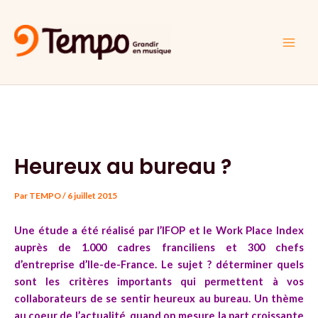
Aller
Navigation
Main
au
des
Men
contenu
articles
Heureux au bureau ?
Par
TEMPO
/
6 juillet 2015
Une
étude
a été réalisé par l’IFOP et le Work Place Index
auprès de 1.000 cadres franciliens et 300 chefs
d’entreprise d’Ile-de-France. Le sujet ? déterminer quels
sont les critères importants qui permettent à vos
collaborateurs de se sentir heureux au bureau. Un thème
au coeur de l’actualité, quand on mesure la part croissante