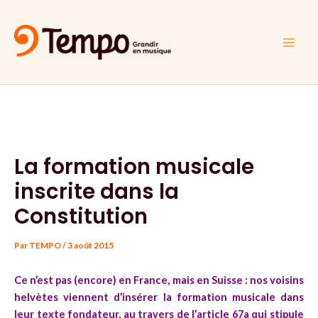
Aller
Navigation
Main
au
des
Men
contenu
articles
La formation musicale
inscrite dans la
Constitution
Par
TEMPO
/
3 août 2015
Ce n’est pas (encore) en France, mais en Suisse : nos voisins
helvètes viennent d’insérer la formation musicale dans
leur texte fondateur, au travers de l’article 67a qui stipule