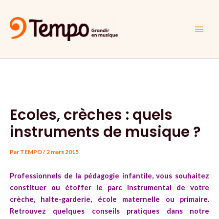
Aller
Navigation
Main
au
des
Men
contenu
articles
Ecoles, crèches : quels
instruments de musique ?
Par
TEMPO
/
2 mars 2015
Professionnels de la pédagogie infantile, vous souhaitez
constituer ou étoffer le parc instrumental de votre
crèche, halte-garderie, école maternelle ou primaire.
Retrouvez quelques conseils pratiques dans notre