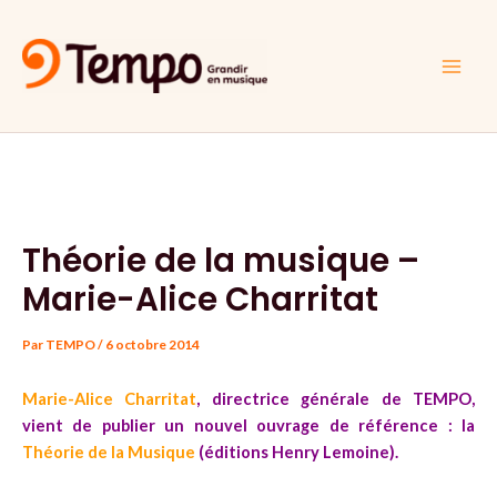
Aller
Navigation
Main
au
des
Men
contenu
articles
Théorie de la musique –
Marie-Alice Charritat
Par
TEMPO
/
6 octobre 2014
Marie-Alice Charritat
, directrice générale de TEMPO,
vient de publier un nouvel ouvrage de référence : la
Théorie de la Musique
(éditions Henry Lemoine).