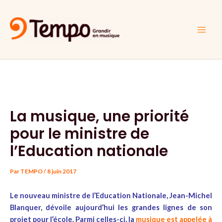
Aller
Navigation
Main
au
des
Men
contenu
articles
La musique, une priorité
pour le ministre de
l’Education nationale
Par
TEMPO
/
8 juin 2017
Le nouveau ministre de l’Education Nationale, Jean-Michel
Blanquer, dévoile aujourd’hui les grandes lignes de son
projet pour l’école. Parmi celles-ci, la
musique est appelée à