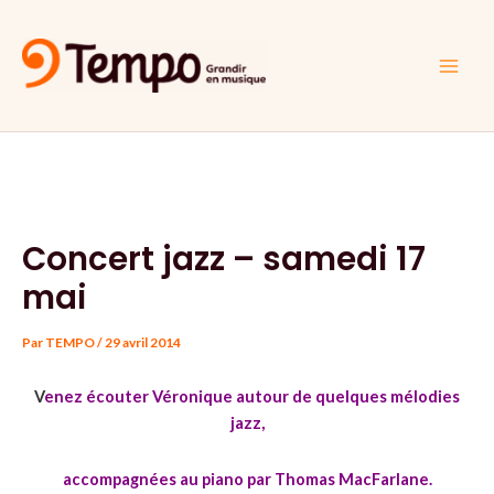
Aller
Navigation
Main
au
des
Men
contenu
articles
Concert jazz – samedi 17
mai
Par
TEMPO
/
29 avril 2014
V
enez écouter Véronique autour de quelques mélodies
jazz,
accompagnées au piano par Thomas MacFarlane.