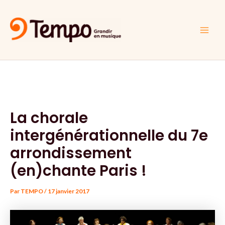
Aller
Navigation
Main
au
des
Men
contenu
articles
La chorale
intergénérationnelle du 7e
arrondissement
(en)chante Paris !
Par
TEMPO
/
17 janvier 2017