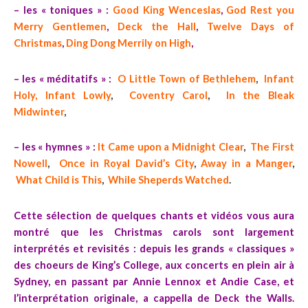
– les « toniques » :
Good King Wenceslas
,
God Rest you
Merry Gentlemen
,
Deck the Hall
,
Twelve Days of
Christmas
,
Ding Dong Merrily on High
,
– les « méditatifs » :
O Little Town of Bethlehem
,
Infant
Holy, Infant Lowly
,
Coventry Carol
,
In the Bleak
Midwinter
,
– les « hymnes » :
It Came upon a Midnight Clear
,
The First
Nowell
,
Once in Royal David’s City
,
Away in a Manger
,
What Child is This
,
While Sheperds Watched
.
Cette sélection de quelques chants et vidéos vous aura
montré que les Christmas carols sont largement
interprétés et revisités : depuis les grands « classiques »
des choeurs de King’s College, aux concerts en plein air à
Sydney, en passant par Annie Lennox et Andie Case, et
l’interprétation originale, a cappella de Deck the Walls.