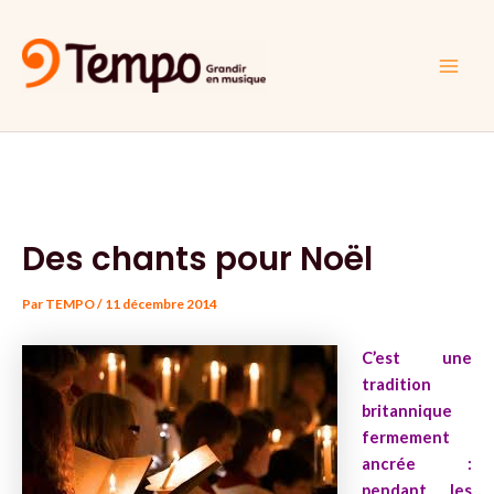
Aller
Navigation
Main
au
des
Men
contenu
articles
Des chants pour Noël
Par
TEMPO
/
11 décembre 2014
C’est une
tradition
britannique
fermement
ancrée :
pendant les