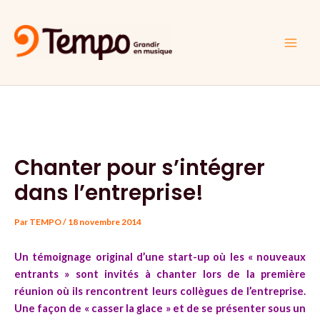
Aller
Navigation
Main
au
des
Men
contenu
articles
Chanter pour s’intégrer
dans l’entreprise!
Par
TEMPO
/
18 novembre 2014
Un témoignage original d’une start-up où les « nouveaux
entrants » sont invités à chanter lors de la première
réunion où ils rencontrent leurs collègues de l’entreprise.
Une façon de « casser la glace » et de se présenter sous un