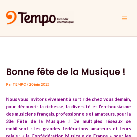
Aller
Navigation
Main
au
des
Men
contenu
articles
Bonne fête de la Musique !
Par
TEMPO
/
20 juin 2015
Nous vous invitons vivement à sortir de chez vous demain,
pour découvrir la richesse, la diversité et l’enthousiasme
des musiciens français, professionnels et amateurs, pour la
33e Fête de la Musique ! De multiples réseaux se
mobilisent : les grandes fédérations amateurs et leurs
relais : « la Confédération Musicale de France » pour les