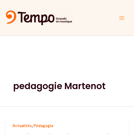
Aller
Main
au
Men
contenu
pedagogie Martenot
,
Actualités
Pédagogie